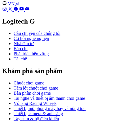
VN,vi
Logitech G
Câu chuyện của chúng tôi
Cơ hội nghề nghiệp
Nhà đầu tư
Báo chí
Phát triển bền vững
Tái chế
Khám phá sản phẩm
Chuột chơi game
Tấm lót chuột chơi game
Bàn phím chơi game
Tai nghe và thiết bị âm thanh chơi game
Vô lăng Racing Wheels
Thiết bị mô phỏng máy bay và nông trại
Thiết bị camera & ánh sáng
Tay cầm & bộ điều khiển