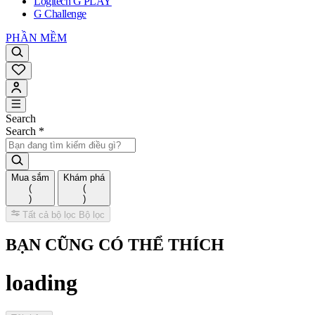
Logitech G PLAY
G Challenge
PHẦN MỀM
Search
Search
*
Mua sắm
Khám phá
(
(
)
)
Tất cả bộ lọc
Bộ lọc
BẠN CŨNG CÓ THỂ THÍCH
loading