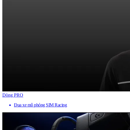
Dòng PRO
Đua xe mô phỏng SIM Racing