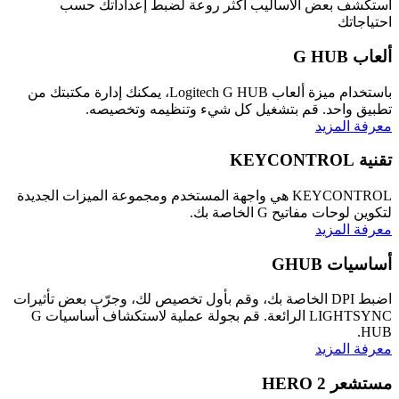
استكشف بعض الأساليب أكثر روعة لضبط إعداداتك حسب
احتياجاتك
ألعاب G HUB
باستخدام ميزة ألعاب Logitech G HUB، يمكنك إدارة مكتبتك من
تطبيق واحد. قم بتشغيل كل شيء وتنظيمه وتخصيصه.
معرفة المزيد
تقنية KEYCONTROL
KEYCONTROL هي واجهة المستخدم ومجموعة الميزات الجديدة
لتكوين لوحات مفاتيح G الخاصة بك.
معرفة المزيد
أساسيات GHUB
اضبط DPI الخاصة بك، وقم بأول تخصيص لك، وجرّب بعض تأثيرات
LIGHTSYNC الرائعة. قم بجولة عملية لاستكشاف أساسيات G
HUB.
معرفة المزيد
مستشعر HERO 2