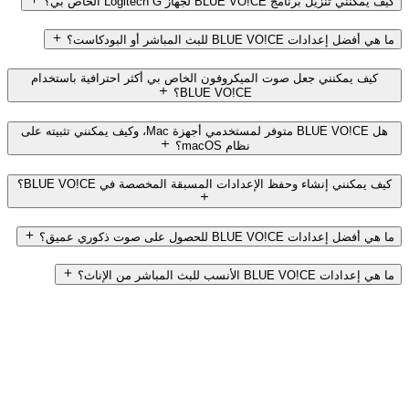
كيف يمكنني تنزيل برنامج BLUE VO!CE لجهاز Logitech G الخاص بي؟
ما هي أفضل إعدادات BLUE VO!CE للبث المباشر أو البودكاست؟
كيف يمكنني جعل صوت الميكروفون الخاص بي أكثر احترافية باستخدام
BLUE VO!CE؟
هل BLUE VO!CE متوفر لمستخدمي أجهزة Mac، وكيف يمكنني تثبيته على
نظام macOS؟
كيف يمكنني إنشاء وحفظ الإعدادات المسبقة المخصصة في BLUE VO!CE؟
ما هي أفضل إعدادات BLUE VO!CE للحصول على صوت ذكوري عميق؟
ما هي إعدادات BLUE VO!CE الأنسب للبث المباشر من الإناث؟
أين يمكنني العثور على إعدادات مسبقة قابلة للتنزيل لبرنامج BLUE VO!CE
لألعاب محددة مثل Valorant؟
هل يمكن استخدام BLUE VO!CE في الوقت الفعلي للبث المباشر على
Discord أو OBS؟