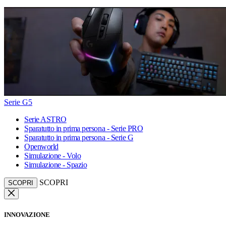
Serie G5
Serie ASTRO
Sparatutto in prima persona - Serie PRO
Sparatutto in prima persona - Serie G
Openworld
Simulazione - Volo
Simulazione - Spazio
SCOPRI
SCOPRI
INNOVAZIONE