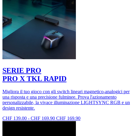
SERIE PRO
PRO X TKL RAPID
Migliora il tuo gioco con gli switch lineari magnetico-analogici per
una risposta e una precisione fulminee. Prova l'azionamento
personalizzabile, la vivace illuminazione LIGHTSYNC RGB e un
design resistente.
CHF 139.00
-
CHF 169.90
CHF 169.90