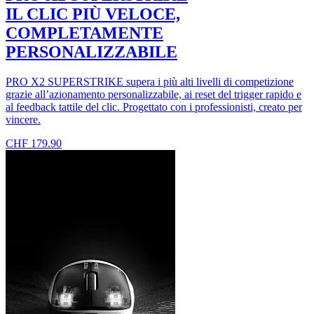
IL CLIC PIÙ VELOCE,
COMPLETAMENTE
PERSONALIZZABILE
PRO X2 SUPERSTRIKE supera i più alti livelli di competizione
grazie all’azionamento personalizzabile, ai reset del trigger rapido e
al feedback tattile del clic. Progettato con i professionisti, creato per
vincere.
CHF 179.90