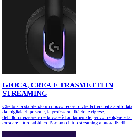
GIOCA, CREA E TRASMETTI IN
STREAMING
Che tu stia stabilendo un nuovo record o che la tua chat sia affollata
da migliaia di persone, la professionalità delle riprese,
dell'illuminazione e della voce è fondamentale per coinvolgere e far
crescere il tuo pubblico. Portiamo il tuo streaming a nuovi livelli.