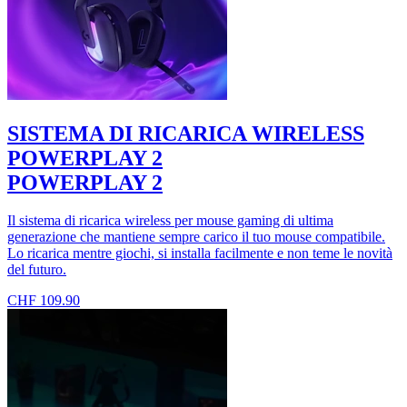
SISTEMA DI RICARICA WIRELESS
POWERPLAY 2
POWERPLAY 2
Il sistema di ricarica wireless per mouse gaming di ultima
generazione che mantiene sempre carico il tuo mouse compatibile.
Lo ricarica mentre giochi, si installa facilmente e non teme le novità
del futuro.
CHF 109.90