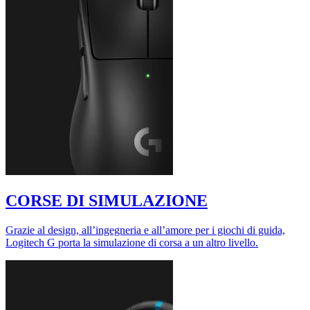
CORSE DI SIMULAZIONE
Grazie al design, all’ingegneria e all’amore per i giochi di guida,
Logitech G porta la simulazione di corsa a un altro livello.