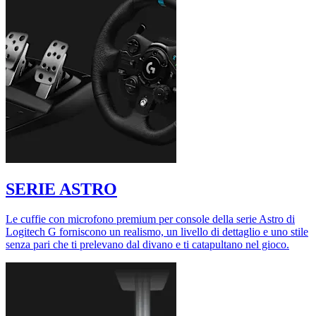
SERIE ASTRO
Le cuffie con microfono premium per console della serie Astro di
Logitech G forniscono un realismo, un livello di dettaglio e uno stile
senza pari che ti prelevano dal divano e ti catapultano nel gioco.