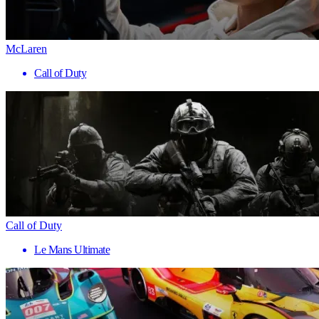
McLaren
Call of Duty
Call of Duty
Le Mans Ultimate