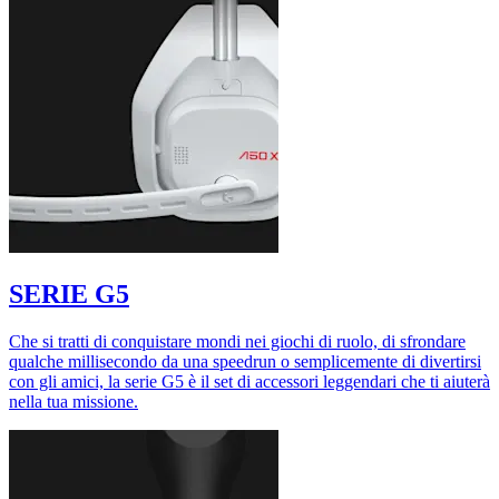
SERIE G5
Che si tratti di conquistare mondi nei giochi di ruolo, di sfrondare
qualche millisecondo da una speedrun o semplicemente di divertirsi
con gli amici, la serie G5 è il set di accessori leggendari che ti aiuterà
nella tua missione.