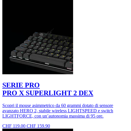
SERIE PRO
PRO X SUPERLIGHT 2 DEX
Scopri il mouse asimmetrico da 60 grammi dotato di sensore
avanzato HERO 2, stabile wireless LIGHTSPEED e switch
LIGHTFORCE, con un’autonomia massima di 95 ore.
CHF 119.00
CHF 159.90