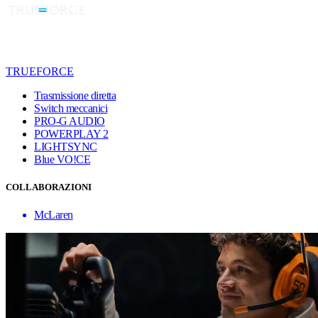
TRUEFORCE
Trasmissione diretta
Switch meccanici
PRO-G AUDIO
POWERPLAY 2
LIGHTSYNC
Blue VO!CE
COLLABORAZIONI
McLaren