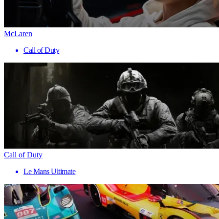
McLaren
Call of Duty
Call of Duty
Le Mans Ultimate