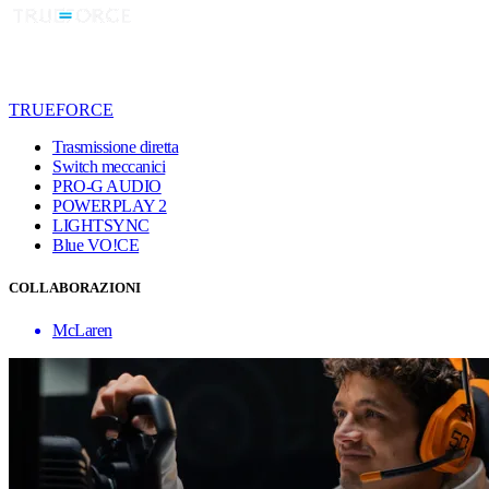
TRUEFORCE
Trasmissione diretta
Switch meccanici
PRO-G AUDIO
POWERPLAY 2
LIGHTSYNC
Blue VO!CE
COLLABORAZIONI
McLaren