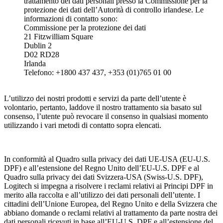
trattamento dei dati personali presso la Commissione per la
protezione dei dati dell’Autorità di controllo irlandese. Le
informazioni di contatto sono:
Commissione per la protezione dei dati
21 Fitzwilliam Square
Dublin 2
D02 RD28
Irlanda
Telefono: +1800 437 437, +353 (01)765 01 00
L’utilizzo dei nostri prodotti e servizi da parte dell’utente è
volontario, pertanto, laddove il nostro trattamento sia basato sul
consenso, l’utente può revocare il consenso in qualsiasi momento
utilizzando i vari metodi di contatto sopra elencati.
In conformità al Quadro sulla privacy dei dati UE-USA (EU-U.S.
DPF) e all’estensione del Regno Unito dell’EU-U.S. DPF e al
Quadro sulla privacy dei dati Svizzera-USA (Swiss-U.S. DPF),
Logitech si impegna a risolvere i reclami relativi ai Principi DPF in
merito alla raccolta e all’utilizzo dei dati personali dell’utente. I
cittadini dell’Unione Europea, del Regno Unito e della Svizzera che
abbiano domande o reclami relativi al trattamento da parte nostra dei
dati personali ricevuti in base all’EU-U.S. DPF e all’estensione del