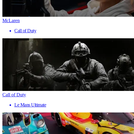
McLaren
Call of Duty
Call of Duty
Le Mans Ultimate