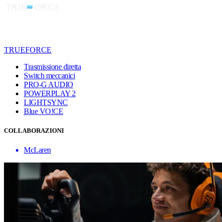
TRUEFORCE
Trasmissione diretta
Switch meccanici
PRO-G AUDIO
POWERPLAY 2
LIGHTSYNC
Blue VO!CE
COLLABORAZIONI
McLaren