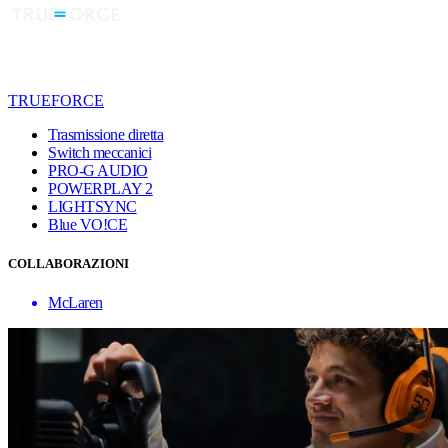
TRUEFORCE
Trasmissione diretta
Switch meccanici
PRO-G AUDIO
POWERPLAY 2
LIGHTSYNC
Blue VO!CE
COLLABORAZIONI
McLaren