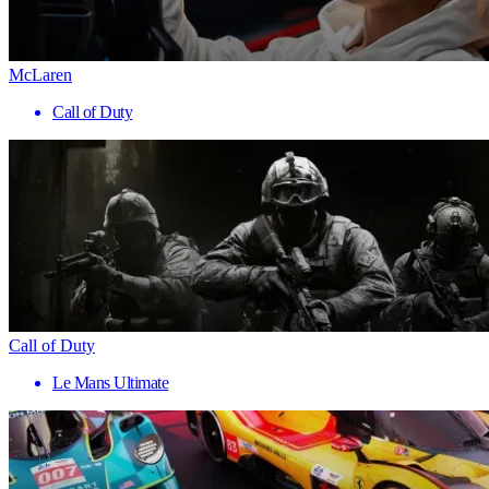
McLaren
Call of Duty
Call of Duty
Le Mans Ultimate