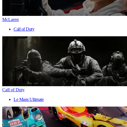
McLaren
Call of Duty
Call of Duty
Le Mans Ultimate