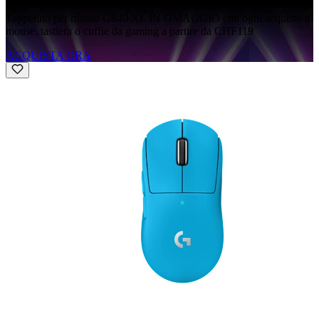
Tappetino per mouse G840 XL IN OMAGGIO con ogni acquisto di
mouse, tastiera o cuffie da gaming a partire da CHF119
ACQUISTA ORA