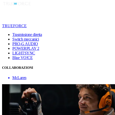
TRUEFORCE
Trasmissione diretta
Switch meccanici
PRO-G AUDIO
POWERPLAY 2
LIGHTSYNC
Blue VO!CE
COLLABORAZIONI
McLaren