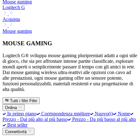
Mouse gaming
Logitech G
Acquista
Mouse gaming
MOUSE GAMING
Logitech G® sviluppa mouse gaming pluripremiati adatti a ogni stile
di gioco, che sia per affrontare intense partite classificate, esplorare
mondi aperti o semplicemente passare il tempo con gli amici in rete.
Dai mouse gaming wireless ultra-reattivi alle opzioni con cavo ad
alte prestazioni, ogni mouse gaming offre un sensore potente,
funzioni personalizzabili, materiali resistenti e una progettazione di
alta qualità.
Tutti i filtri
Filtri
Ordina
In primo piano
Corrispondenza migliore
Nuovo(i)
Nome
Prezzo - Dal più alto al più basso
Prezzo - Da più basso al più alto
Best seller
Connettività