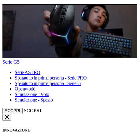
Serie G5
Serie ASTRO
Sparatutto in prima persona - Serie PRO
Sparatutto in prima persona - Serie G
Openworld
Simulazione - Volo
Simulazione - Spazio
SCOPRI
SCOPRI
INNOVAZIONE