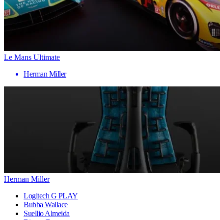
Le Mans Ultimate
Herman Miller
Herman Miller
Logitech G PLAY
Bubba Wallace
Suellio Almeida