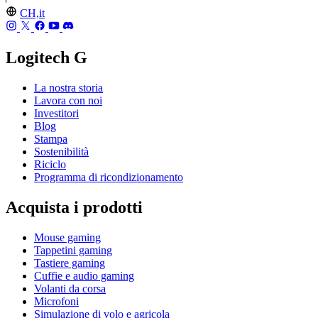
CH,it
Logitech G
La nostra storia
Lavora con noi
Investitori
Blog
Stampa
Sostenibilità
Riciclo
Programma di ricondizionamento
Acquista i prodotti
Mouse gaming
Tappetini gaming
Tastiere gaming
Cuffie e audio gaming
Volanti da corsa
Microfoni
Simulazione di volo e agricola