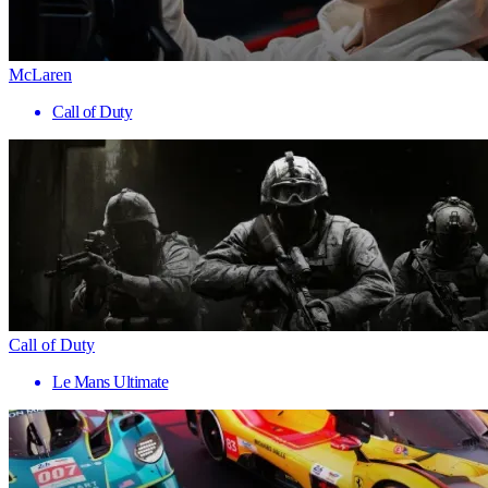
McLaren
Call of Duty
Call of Duty
Le Mans Ultimate