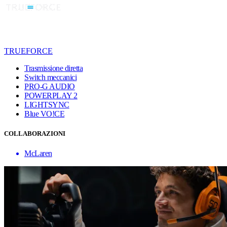
TRUEFORCE
Trasmissione diretta
Switch meccanici
PRO-G AUDIO
POWERPLAY 2
LIGHTSYNC
Blue VO!CE
COLLABORAZIONI
McLaren