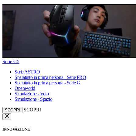
Serie G5
Serie ASTRO
Sparatutto in prima persona - Serie PRO
Sparatutto in prima persona - Serie G
Openworld
Simulazione - Volo
Simulazione - Spazio
SCOPRI
SCOPRI
INNOVAZIONE