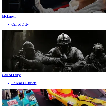
McLaren
Call of Duty
Call of Duty
Le Mans Ultimate