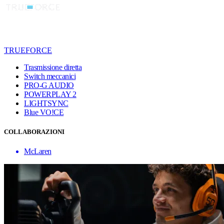
TRUEFORCE
Trasmissione diretta
Switch meccanici
PRO-G AUDIO
POWERPLAY 2
LIGHTSYNC
Blue VO!CE
COLLABORAZIONI
McLaren