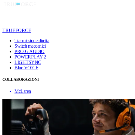
TRUEFORCE
Trasmissione diretta
Switch meccanici
PRO-G AUDIO
POWERPLAY 2
LIGHTSYNC
Blue VO!CE
COLLABORAZIONI
McLaren