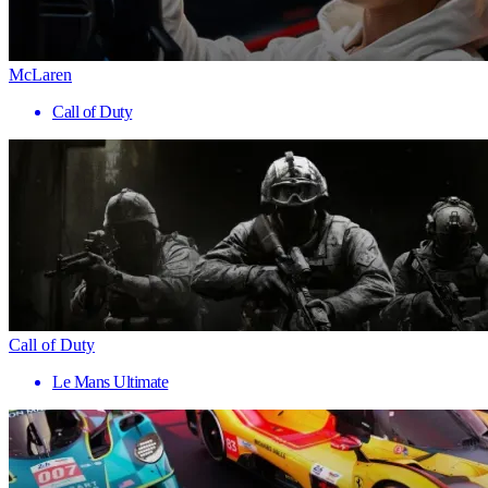
McLaren
Call of Duty
Call of Duty
Le Mans Ultimate