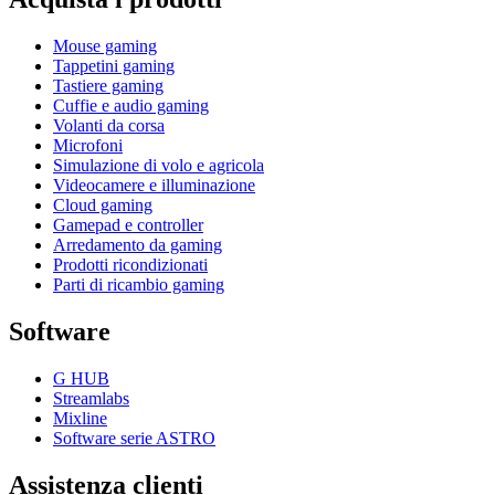
Mouse gaming
Tappetini gaming
Tastiere gaming
Cuffie e audio gaming
Volanti da corsa
Microfoni
Simulazione di volo e agricola
Videocamere e illuminazione
Cloud gaming
Gamepad e controller
Arredamento da gaming
Prodotti ricondizionati
Parti di ricambio gaming
Software
G HUB
Streamlabs
Mixline
Software serie ASTRO
Assistenza clienti