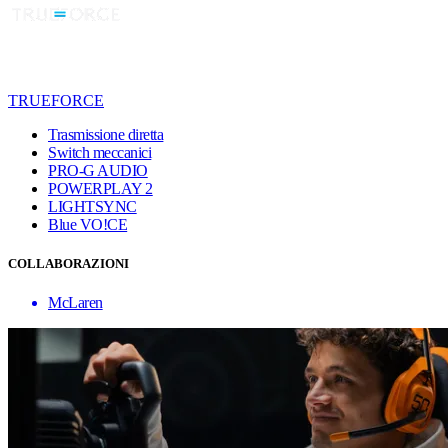
TRUEFORCE
Trasmissione diretta
Switch meccanici
PRO-G AUDIO
POWERPLAY 2
LIGHTSYNC
Blue VO!CE
COLLABORAZIONI
McLaren