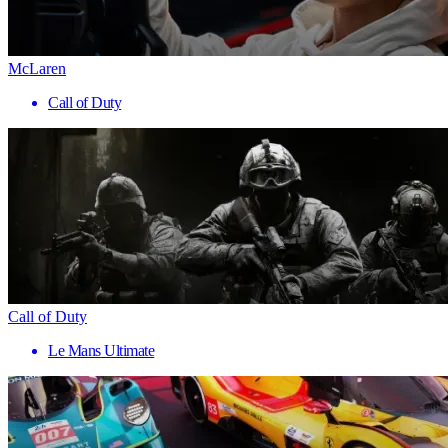
McLaren
Call of Duty
Call of Duty
Le Mans Ultimate