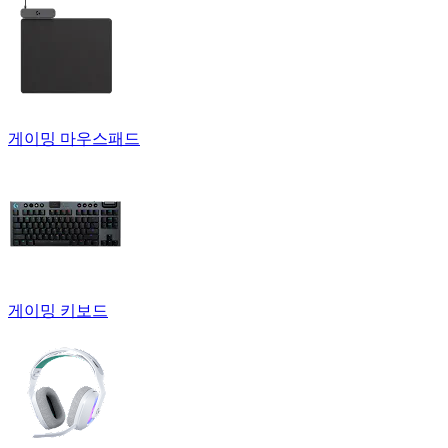
게이밍 마우스패드
게이밍 키보드