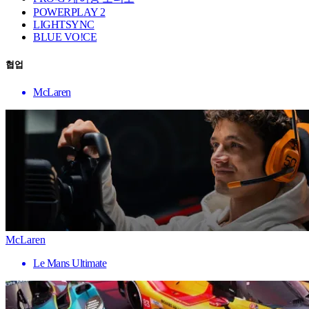
POWERPLAY 2
LIGHTSYNC
BLUE VO!CE
협업
McLaren
McLaren
Le Mans Ultimate