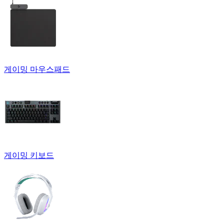
게이밍 마우스패드
게이밍 키보드