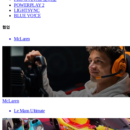
POWERPLAY 2
LIGHTSYNC
BLUE VO!CE
협업
McLaren
McLaren
Le Mans Ultimate