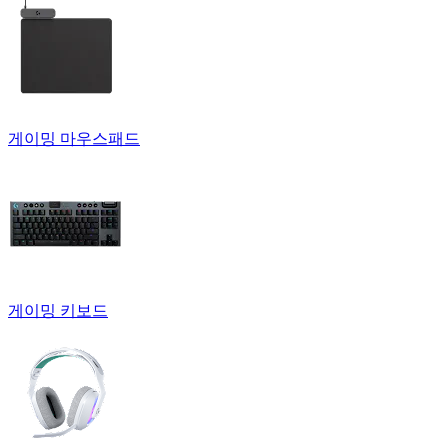
게이밍 마우스패드
게이밍 키보드