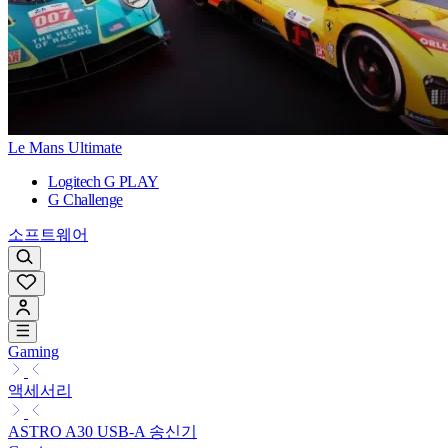
Le Mans Ultimate
Logitech G PLAY
G Challenge
소프트웨어
Gaming
액세서리
ASTRO A30 USB-A 송신기