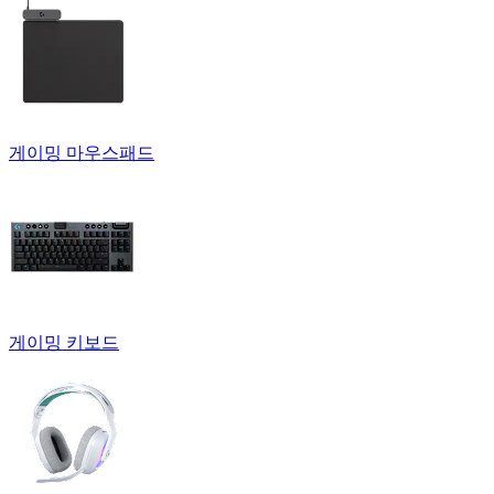
게이밍 마우스패드
게이밍 키보드