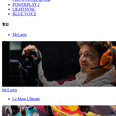
POWERPLAY 2
LIGHTSYNC
BLUE VO!CE
협업
McLaren
McLaren
Le Mans Ultimate