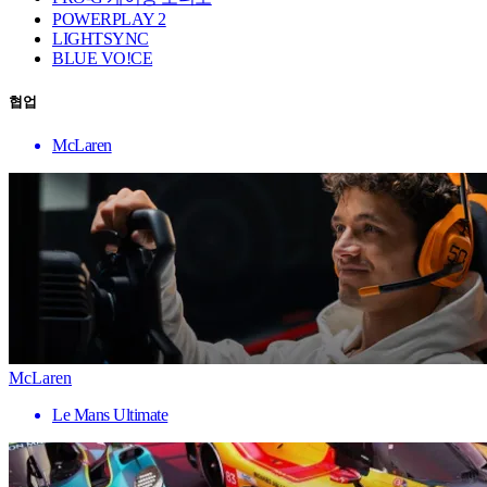
POWERPLAY 2
LIGHTSYNC
BLUE VO!CE
협업
McLaren
McLaren
Le Mans Ultimate