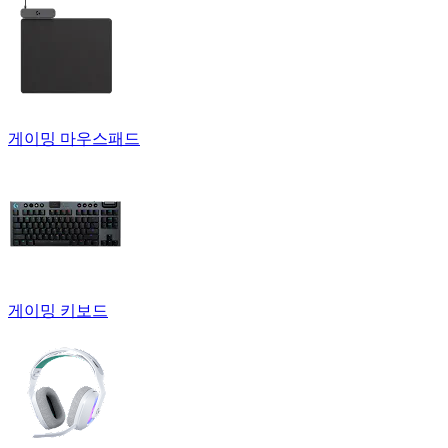
게이밍 마우스패드
게이밍 키보드