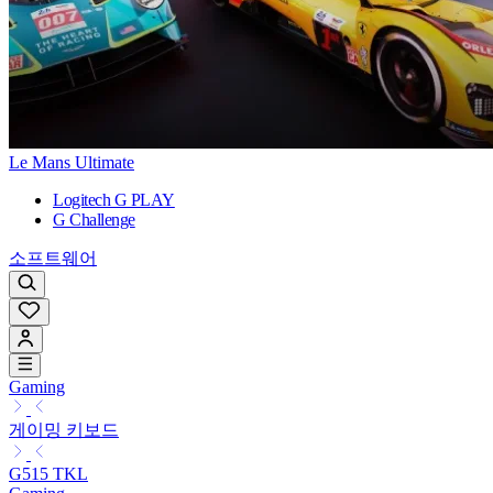
Le Mans Ultimate
Logitech G PLAY
G Challenge
소프트웨어
Gaming
게이밍 키보드
G515 TKL