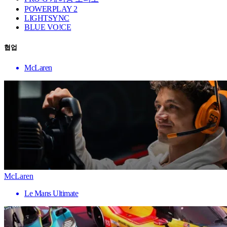
POWERPLAY 2
LIGHTSYNC
BLUE VO!CE
협업
McLaren
McLaren
Le Mans Ultimate