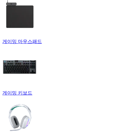
게이밍 마우스패드
게이밍 키보드