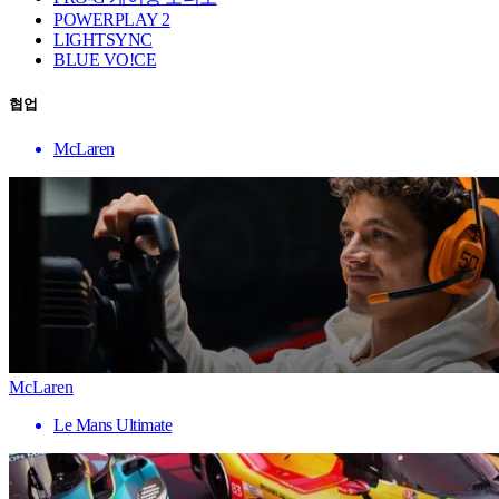
POWERPLAY 2
LIGHTSYNC
BLUE VO!CE
협업
McLaren
McLaren
Le Mans Ultimate