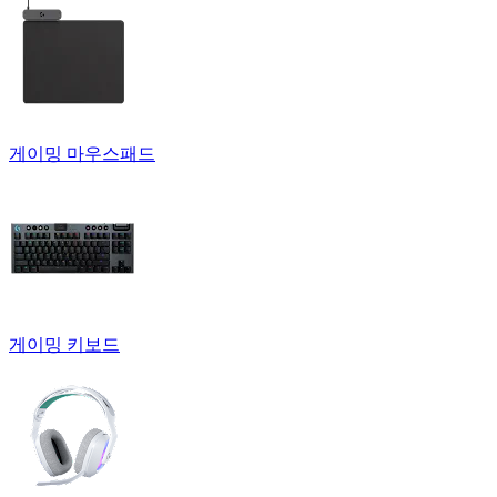
게이밍 마우스패드
게이밍 키보드