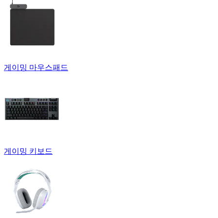
게이밍 마우스패드
게이밍 키보드