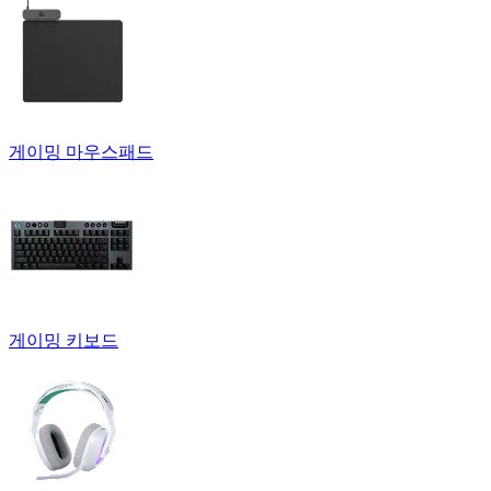
게이밍 마우스패드
게이밍 키보드