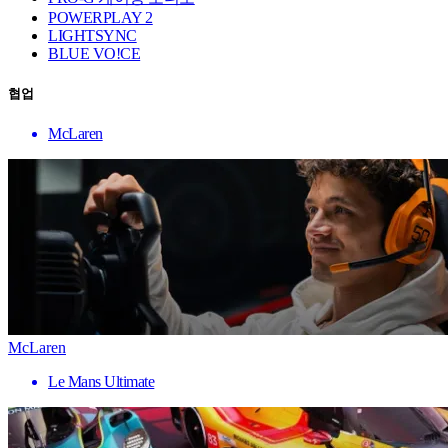
POWERPLAY 2
LIGHTSYNC
BLUE VO!CE
협업
McLaren
McLaren
Le Mans Ultimate