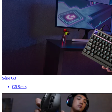
Série G3
G5 Series