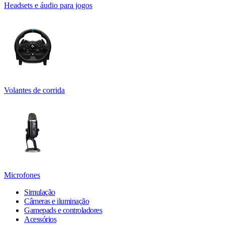
Headsets e áudio para jogos
Volantes de corrida
Microfones
Simulação
Câmeras e iluminação
Gamepads e controladores
Acessórios