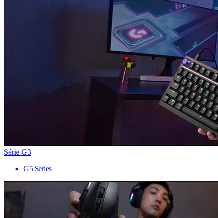
Série G3
G5 Series