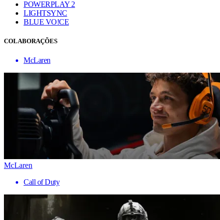
POWERPLAY 2
LIGHTSYNC
BLUE VO!CE
COLABORAÇÕES
McLaren
McLaren
Call of Duty