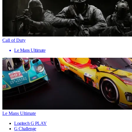
Call of Duty
Le Mans Ultimate
Le Mans Ultimate
Logitech G PLAY
G Challenge