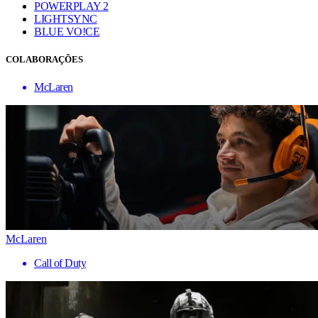
POWERPLAY 2
LIGHTSYNC
BLUE VO!CE
COLABORAÇÕES
McLaren
McLaren
Call of Duty