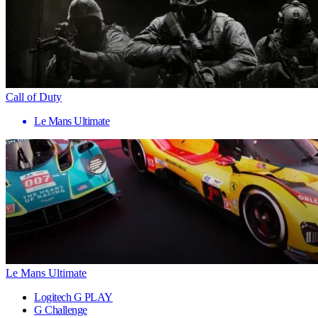
Call of Duty
Le Mans Ultimate
Le Mans Ultimate
Logitech G PLAY
G Challenge