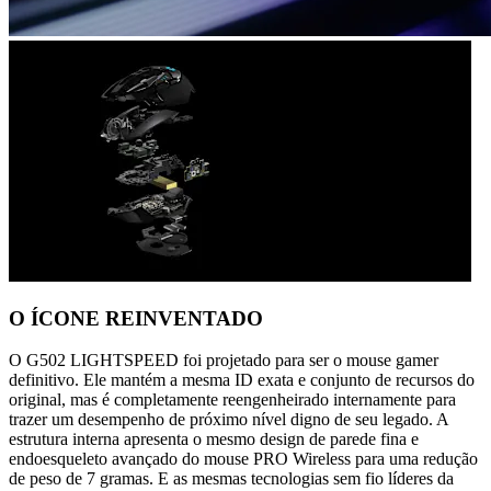
O ÍCONE REINVENTADO
O G502 LIGHTSPEED foi projetado para ser o mouse gamer
definitivo. Ele mantém a mesma ID exata e conjunto de recursos do
original, mas é completamente reengenheirado internamente para
trazer um desempenho de próximo nível digno de seu legado. A
estrutura interna apresenta o mesmo design de parede fina e
endoesqueleto avançado do mouse PRO Wireless para uma redução
de peso de 7 gramas. E as mesmas tecnologias sem fio líderes da