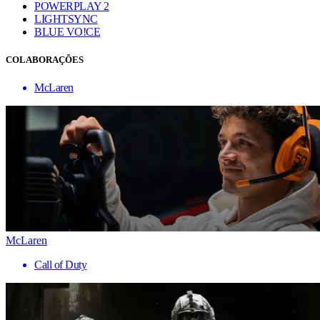
POWERPLAY 2
LIGHTSYNC
BLUE VO!CE
COLABORAÇÕES
McLaren
McLaren
Call of Duty