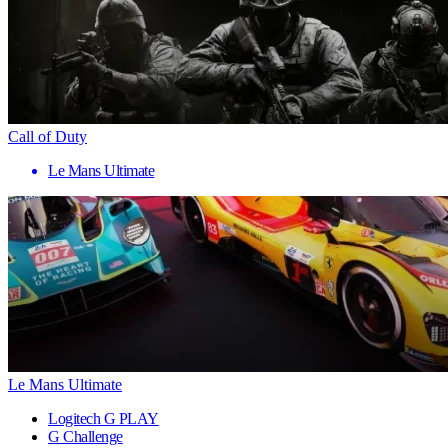
Call of Duty
Le Mans Ultimate
Le Mans Ultimate
Logitech G PLAY
G Challenge