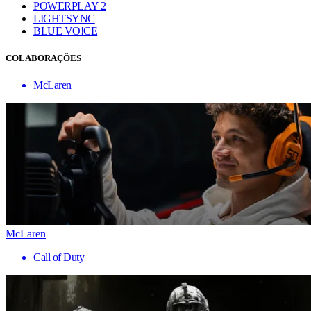
POWERPLAY 2
LIGHTSYNC
BLUE VO!CE
COLABORAÇÕES
McLaren
McLaren
Call of Duty