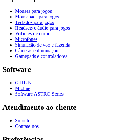
Mouses para jogos
Mousepads para jogos
Teclados para jogos
Headsets e áudio para jogos
Volantes de corrida
Microfones
Simulação de voo e fazenda
Câmeras e iluminação
Gamepads e controladores
Software
G HUB
Mixline
Software ASTRO Series
Atendimento ao cliente
Suporte
Contate-nos
Preferências