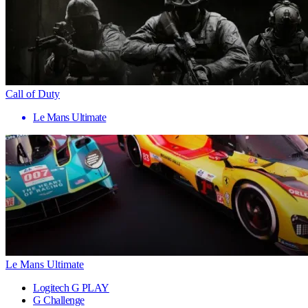
Call of Duty
Le Mans Ultimate
Le Mans Ultimate
Logitech G PLAY
G Challenge