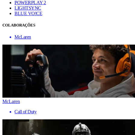
POWERPLAY 2
LIGHTSYNC
BLUE VO!CE
COLABORAÇÕES
McLaren
McLaren
Call of Duty