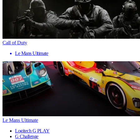
Call of Duty
Le Mans Ultimate
Le Mans Ultimate
Logitech G PLAY
G Challenge