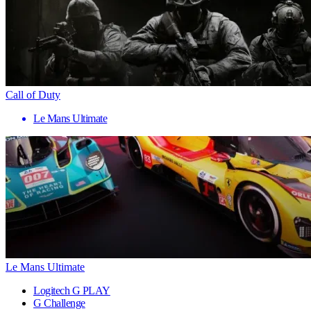
Call of Duty
Le Mans Ultimate
Le Mans Ultimate
Logitech G PLAY
G Challenge