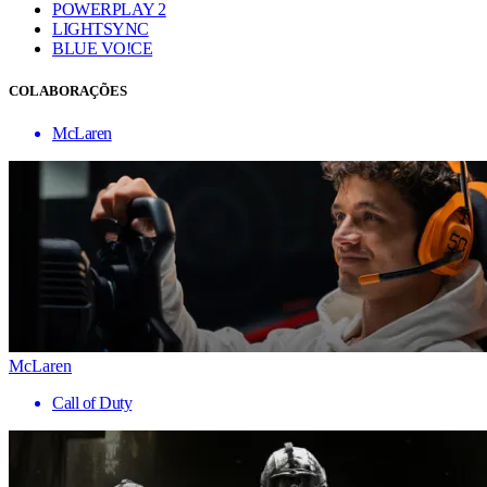
POWERPLAY 2
LIGHTSYNC
BLUE VO!CE
COLABORAÇÕES
McLaren
McLaren
Call of Duty