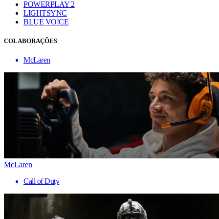
POWERPLAY 2
LIGHTSYNC
BLUE VO!CE
COLABORAÇÕES
McLaren
McLaren
Call of Duty