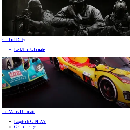
Call of Duty
Le Mans Ultimate
Le Mans Ultimate
Logitech G PLAY
G Challenge