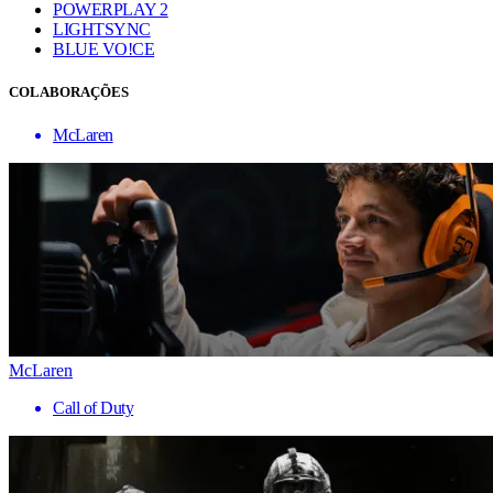
POWERPLAY 2
LIGHTSYNC
BLUE VO!CE
COLABORAÇÕES
McLaren
McLaren
Call of Duty