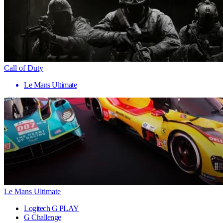
Call of Duty
Le Mans Ultimate
Le Mans Ultimate
Logitech G PLAY
G Challenge