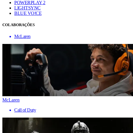
POWERPLAY 2
LIGHTSYNC
BLUE VO!CE
COLABORAÇÕES
McLaren
McLaren
Call of Duty