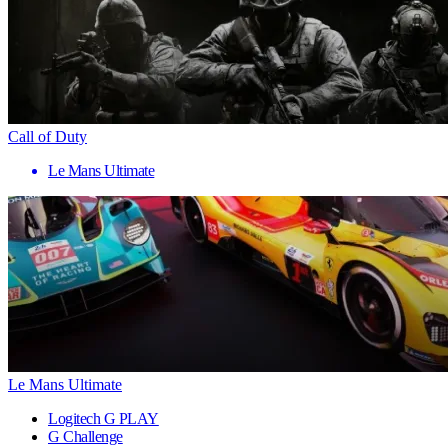
Call of Duty
Le Mans Ultimate
Le Mans Ultimate
Logitech G PLAY
G Challenge