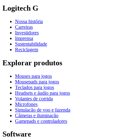
Logitech G
Nossa história
Carreiras
Investidores
Imprensa
Sustentabilidade
Reciclagem
Explorar produtos
Mouses para jogos
Mousepads para jogos
Teclados para jogos
Headsets e áudio para jogos
Volantes de corrida
Microfones
Simulação de voo e fazenda
Câmeras e iluminação
Gamepads e controladores
Software