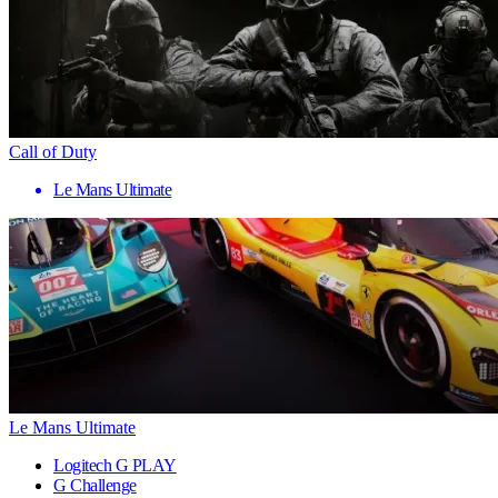
Call of Duty
Le Mans Ultimate
Le Mans Ultimate
Logitech G PLAY
G Challenge