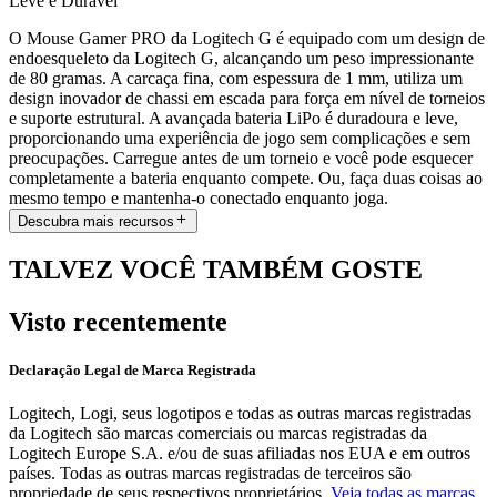
Leve e Durável
O Mouse Gamer PRO da Logitech G é equipado com um design de
endoesqueleto da Logitech G, alcançando um peso impressionante
de 80 gramas. A carcaça fina, com espessura de 1 mm, utiliza um
design inovador de chassi em escada para força em nível de torneios
e suporte estrutural. A avançada bateria LiPo é duradoura e leve,
proporcionando uma experiência de jogo sem complicações e sem
preocupações. Carregue antes de um torneio e você pode esquecer
completamente a bateria enquanto compete. Ou, faça duas coisas ao
mesmo tempo e mantenha-o conectado enquanto joga.
Descubra mais recursos
TALVEZ VOCÊ TAMBÉM GOSTE
Visto recentemente
Declaração Legal de Marca Registrada
Logitech, Logi, seus logotipos e todas as outras marcas registradas
da Logitech são marcas comerciais ou marcas registradas da
Logitech Europe S.A. e/ou de suas afiliadas nos EUA e em outros
países. Todas as outras marcas registradas de terceiros são
propriedade de seus respectivos proprietários.
Veja todas as marcas