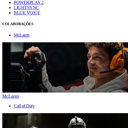
POWERPLAY 2
LIGHTSYNC
BLUE VO!CE
COLABORAÇÕES
McLaren
McLaren
Call of Duty