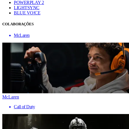
POWERPLAY 2
LIGHTSYNC
BLUE VO!CE
COLABORAÇÕES
McLaren
McLaren
Call of Duty