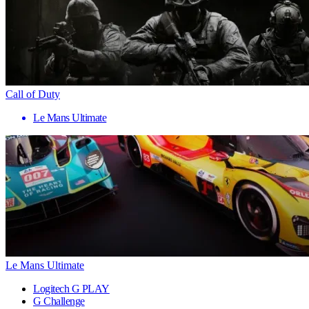
Call of Duty
Le Mans Ultimate
Le Mans Ultimate
Logitech G PLAY
G Challenge