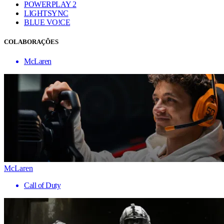
POWERPLAY 2
LIGHTSYNC
BLUE VO!CE
COLABORAÇÕES
McLaren
McLaren
Call of Duty