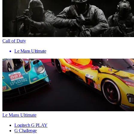
Call of Duty
Le Mans Ultimate
Le Mans Ultimate
Logitech G PLAY
G Challenge