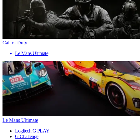
Call of Duty
Le Mans Ultimate
Le Mans Ultimate
Logitech G PLAY
G Challenge