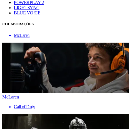
POWERPLAY 2
LIGHTSYNC
BLUE VO!CE
COLABORAÇÕES
McLaren
McLaren
Call of Duty