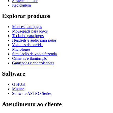
Sustentabilidade
Reciclagem
Explorar produtos
Mouses para jogos
Mousepads para jogos
Teclados para jogos
Headsets e áudio para jogos
Volantes de corrida
Microfones
Simulação de voo e fazenda
Câmeras e iluminação
Gamepads e controladores
Software
G HUB
Mixline
Software ASTRO Series
Atendimento ao cliente