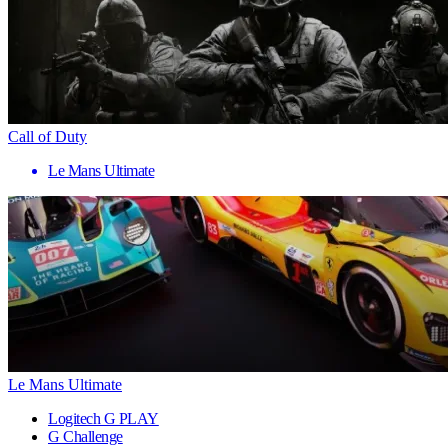
Call of Duty
Le Mans Ultimate
Le Mans Ultimate
Logitech G PLAY
G Challenge