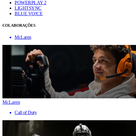
POWERPLAY 2
LIGHTSYNC
BLUE VO!CE
COLABORAÇÕES
McLaren
McLaren
Call of Duty