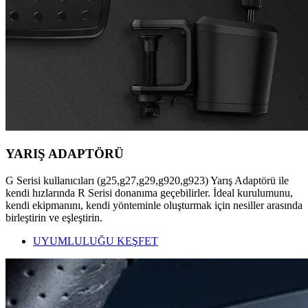
YARIŞ ADAPTÖRÜ
G Serisi kullanıcıları (g25,g27,g29,g920,g923) Yarış Adaptörü ile
kendi hızlarında R Serisi donanıma geçebilirler. İdeal kurulumunu,
kendi ekipmanını, kendi yönteminle oluşturmak için nesiller arasında
birleştirin ve eşleştirin.
UYUMLULUĞU KEŞFET