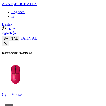
ANA İÇERİĞE ATLA
Logitech
İş
Destek
TR,tr
SATIN AL
SATIN AL
KATEGORİ SATIN AL
Oyun Mouse’ları