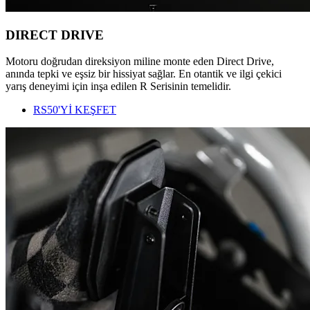
DIRECT DRIVE
Motoru doğrudan direksiyon miline monte eden Direct Drive,
anında tepki ve eşsiz bir hissiyat sağlar. En otantik ve ilgi çekici
yarış deneyimi için inşa edilen R Serisinin temelidir.
RS50'Yİ KEŞFET