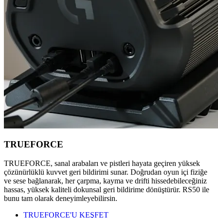
TRUEFORCE
TRUEFORCE, sanal arabaları ve pistleri hayata geçiren yüksek
çözünürlüklü kuvvet geri bildirimi sunar. Doğrudan oyun içi fiziğe
ve sese bağlanarak, her çarpma, kayma ve drifti hissedebileceğiniz
hassas, yüksek kaliteli dokunsal geri bildirime dönüştürür. RS50 ile
bunu tam olarak deneyimleyebilirsin.
TRUEFORCE'U KEŞFET