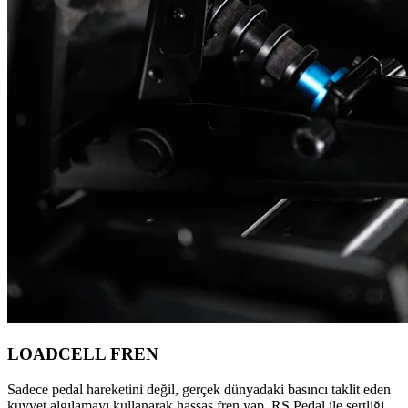
LOADCELL FREN
Sadece pedal hareketini değil, gerçek dünyadaki basıncı taklit eden
kuvvet algılamayı kullanarak hassas fren yap. RS Pedal ile sertliği