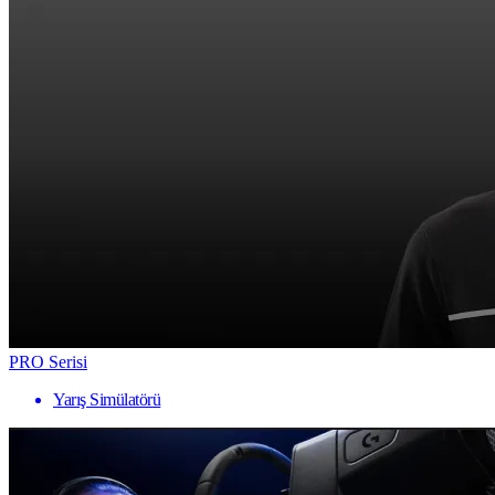
PRO Serisi
Yarış Simülatörü