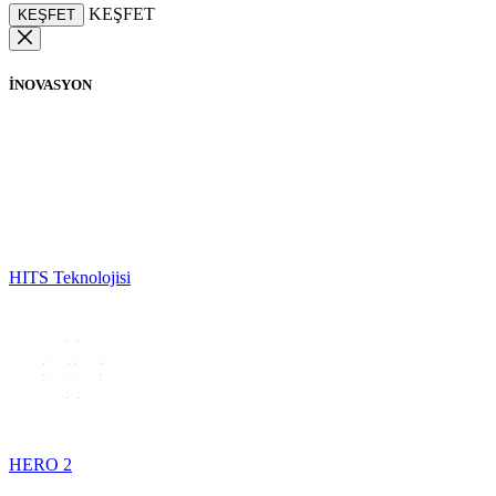
KEŞFET
KEŞFET
İNOVASYON
HITS Teknolojisi
HERO 2