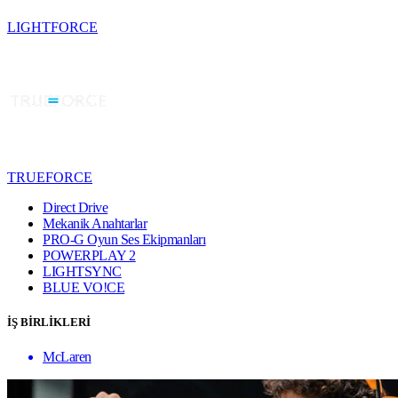
LIGHTFORCE
TRUEFORCE
Direct Drive
Mekanik Anahtarlar
PRO-G Oyun Ses Ekipmanları
POWERPLAY 2
LIGHTSYNC
BLUE VO!CE
İŞ BİRLİKLERİ
McLaren