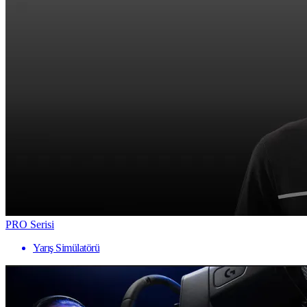
PRO Serisi
Yarış Simülatörü