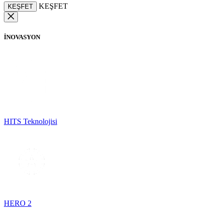
KEŞFET
KEŞFET
İNOVASYON
HITS Teknolojisi
HERO 2