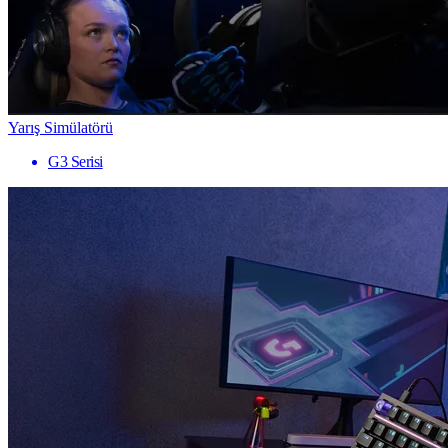
Yarış Simülatörü
G3 Serisi