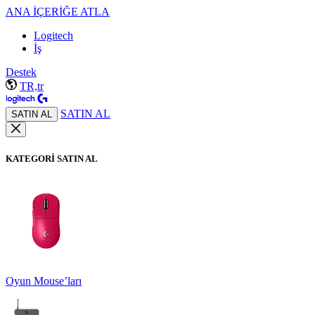
ANA İÇERİĞE ATLA
Logitech
İş
Destek
TR,tr
SATIN AL
SATIN AL
KATEGORİ SATIN AL
Oyun Mouse’ları