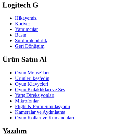
Logitech G
Hikayemiz
Kariyer
Yatırımcılar
Basın
Sürdürülebilirlik
Geri Dönüşüm
Ürün Satın Al
Oyun Mouse’ları
Ürünleri keşfedin
Oyun Klavyeleri
Oyun Kulaklıkları ve Ses
Yarış Direksiyonları
Mikrofonlar
Flight & Farm Simülasyonu
Kameralar ve Aydınlatma
Oyun Kolları ve Kumandaları
Yazılım