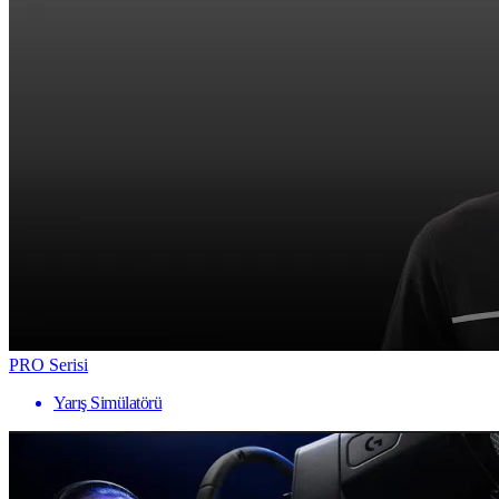
PRO Serisi
Yarış Simülatörü