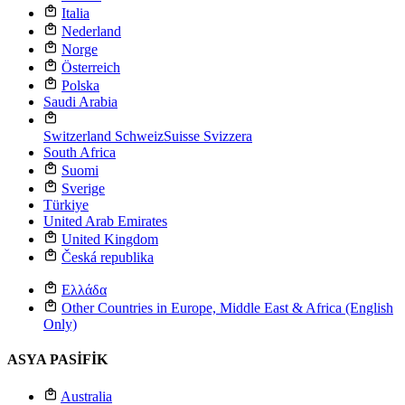
Italia
Nederland
Norge
Österreich
Polska
Saudi Arabia
Switzerland
Schweiz
Suisse
Svizzera
South Africa
Suomi
Sverige
Türkiye
United Arab Emirates
United Kingdom
Česká republika
Ελλάδα
Other Countries in Europe, Middle East & Africa (English
Only)
ASYA PASİFİK
Australia