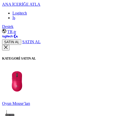
ANA İÇERİĞE ATLA
Logitech
İş
Destek
TR,tr
SATIN AL
SATIN AL
KATEGORİ SATIN AL
Oyun Mouse’ları