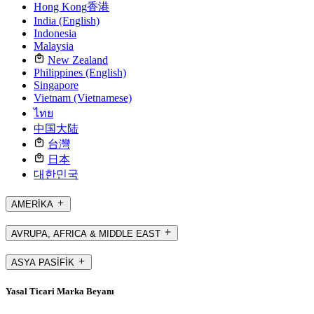
Hong Kong
香港
India (English)
Indonesia
Malaysia
New Zealand
Philippines (English)
Singapore
Vietnam (Vietnamese)
ไทย
中国大陆
台灣
日本
대한민국
AMERİKA
AVRUPA, AFRICA & MIDDLE EAST
ASYA PASİFİK
Yasal Ticari Marka Beyanı