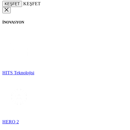
KEŞFET
KEŞFET
İNOVASYON
HITS Teknolojisi
HERO 2