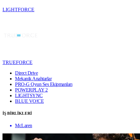
LIGHTFORCE
TRUEFORCE
Direct Drive
Mekanik Anahtarlar
PRO-G Oyun Ses Ekipmanları
POWERPLAY 2
LIGHTSYNC
BLUE VO!CE
İŞ BİRLİKLERİ
McLaren