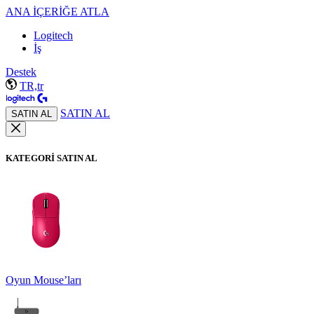
ANA İÇERİĞE ATLA
Logitech
İş
Destek
TR,tr
SATIN AL
SATIN AL
KATEGORİ SATIN AL
Oyun Mouse’ları