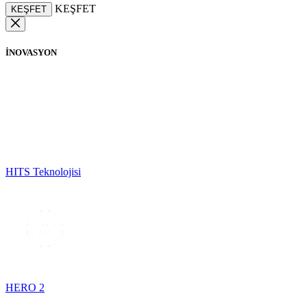
KEŞFET
KEŞFET
İNOVASYON
HITS Teknolojisi
HERO 2