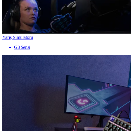
Yarış Simülatörü
G3 Serisi