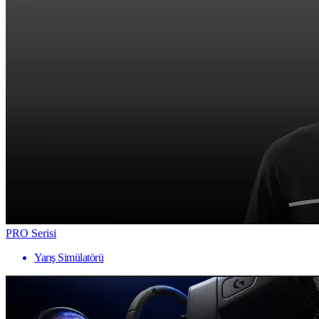
PRO Serisi
Yarış Simülatörü