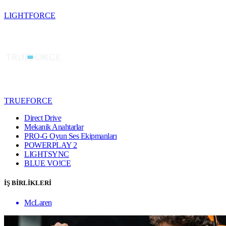
LIGHTFORCE
TRUEFORCE
Direct Drive
Mekanik Anahtarlar
PRO-G Oyun Ses Ekipmanları
POWERPLAY 2
LIGHTSYNC
BLUE VO!CE
İŞ BİRLİKLERİ
McLaren