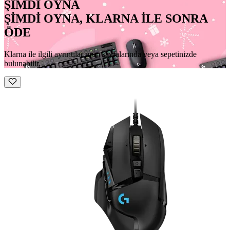
ŞİMDİ OYNA
ŞİMDİ OYNA, KLARNA İLE SONRA
ÖDE
Klarna ile ilgili ayrıntılar ürün sayfalarında veya sepetinizde
bulunabilir.