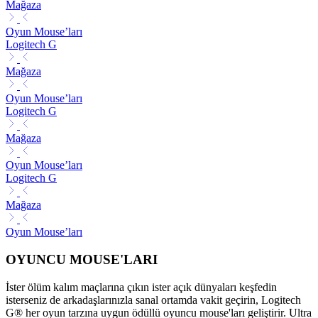
Mağaza
Oyun Mouse’ları
Logitech G
Mağaza
Oyun Mouse’ları
Logitech G
Mağaza
Oyun Mouse’ları
Logitech G
Mağaza
Oyun Mouse’ları
OYUNCU MOUSE'LARI
İster ölüm kalım maçlarına çıkın ister açık dünyaları keşfedin
isterseniz de arkadaşlarınızla sanal ortamda vakit geçirin, Logitech
G® her oyun tarzına uygun ödüllü oyuncu mouse'ları geliştirir. Ultra