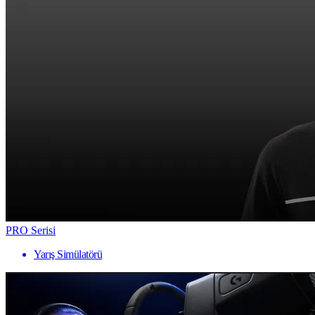
PRO Serisi
Yarış Simülatörü