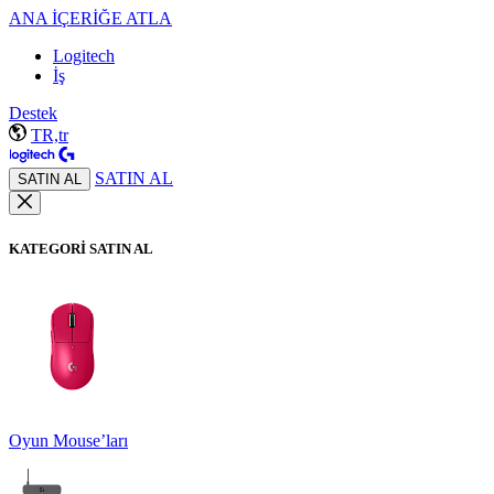
ANA İÇERİĞE ATLA
Logitech
İş
Destek
TR,tr
SATIN AL
SATIN AL
KATEGORİ SATIN AL
Oyun Mouse’ları