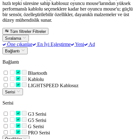
hızlı tepki süresine sahip kablosuz oyuncu mouse'larından yüksek
performanslı kablolu seçeneklere kadar her oyuncu mouse'u; güçlü
bir sensör, özelleştirilebilir özellikler, dayanıklı malzemeler ve üst
düzey mühendislik sunar.
Tüm filtreler
Filtreler
Sıralama
Öne çıkanlar
En İyi Eşleştirme
Yeni
Ad
Bağlantı
Bağlantı
Bluetooth
Kablolu
LIGHTSPEED Kablosuz
Serisi
Serisi
G3 Serisi
G5 Serisi
G Serisi
PRO Serisi