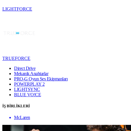
LIGHTFORCE
TRUEFORCE
Direct Drive
Mekanik Anahtarlar
PRO-G Oyun Ses Ekipmanları
POWERPLAY 2
LIGHTSYNC
BLUE VO!CE
İŞ BİRLİKLERİ
McLaren