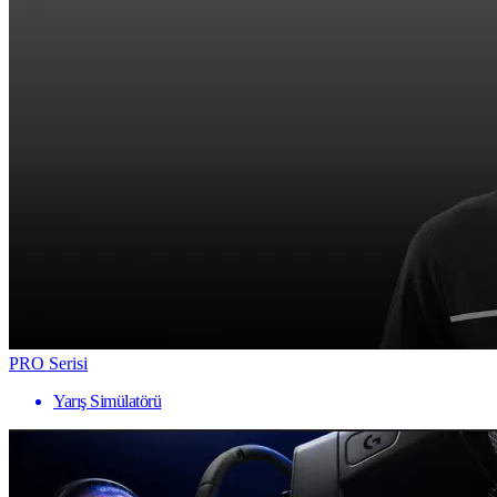
PRO Serisi
Yarış Simülatörü