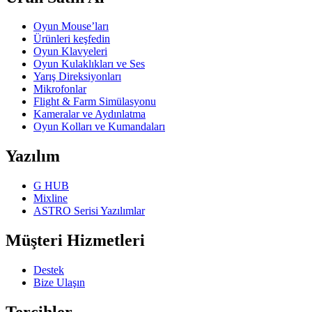
Oyun Mouse’ları
Ürünleri keşfedin
Oyun Klavyeleri
Oyun Kulaklıkları ve Ses
Yarış Direksiyonları
Mikrofonlar
Flight & Farm Simülasyonu
Kameralar ve Aydınlatma
Oyun Kolları ve Kumandaları
Yazılım
G HUB
Mixline
ASTRO Serisi Yazılımlar
Müşteri Hizmetleri
Destek
Bize Ulaşın
Tercihler