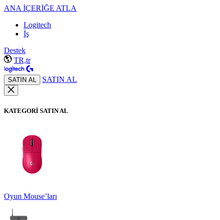
ANA İÇERİĞE ATLA
Logitech
İş
Destek
TR,tr
SATIN AL
SATIN AL
KATEGORİ SATIN AL
Oyun Mouse’ları