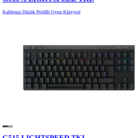
Kablosuz Düşük Profilli Oyun Klavyesi
G515 LIGHTSPEED TKL