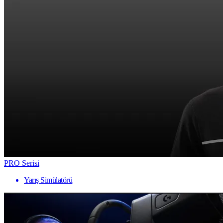
PRO Serisi
Yarış Simülatörü