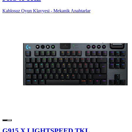
Kablosuz Oyun Klavyesi - Mekanik Anahtarlar
G915 X LIGHTSPEED TKL