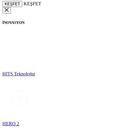
KEŞFET
KEŞFET
İNOVASYON
HITS Teknolojisi
HERO 2