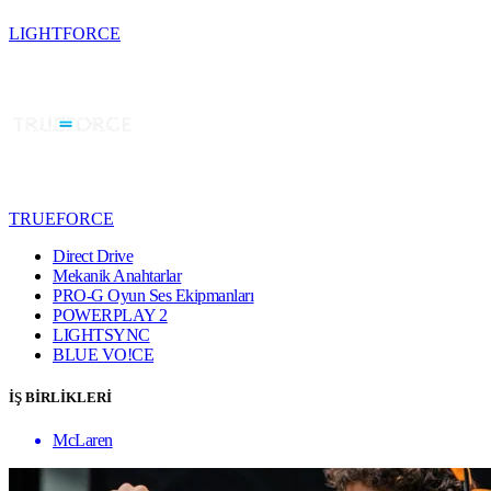
LIGHTFORCE
TRUEFORCE
Direct Drive
Mekanik Anahtarlar
PRO-G Oyun Ses Ekipmanları
POWERPLAY 2
LIGHTSYNC
BLUE VO!CE
İŞ BİRLİKLERİ
McLaren