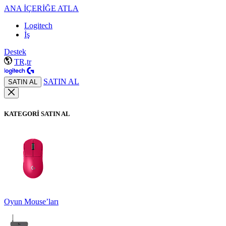
ANA İÇERİĞE ATLA
Logitech
İş
Destek
TR,tr
SATIN AL
SATIN AL
KATEGORİ SATIN AL
Oyun Mouse’ları