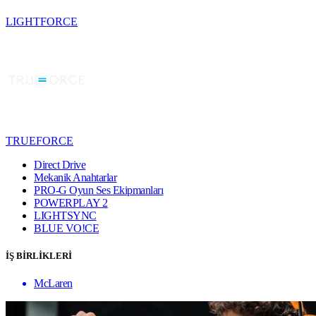
LIGHTFORCE
TRUEFORCE
Direct Drive
Mekanik Anahtarlar
PRO-G Oyun Ses Ekipmanları
POWERPLAY 2
LIGHTSYNC
BLUE VO!CE
İŞ BİRLİKLERİ
McLaren