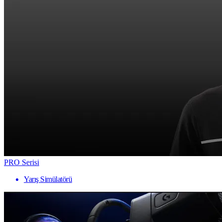
PRO Serisi
Yarış Simülatörü