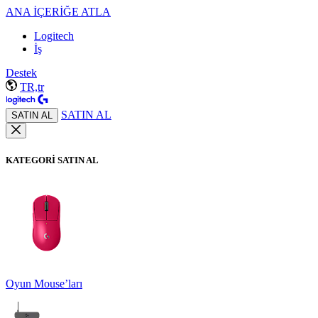
ANA İÇERİĞE ATLA
Logitech
İş
Destek
TR,tr
SATIN AL
SATIN AL
KATEGORİ SATIN AL
Oyun Mouse’ları