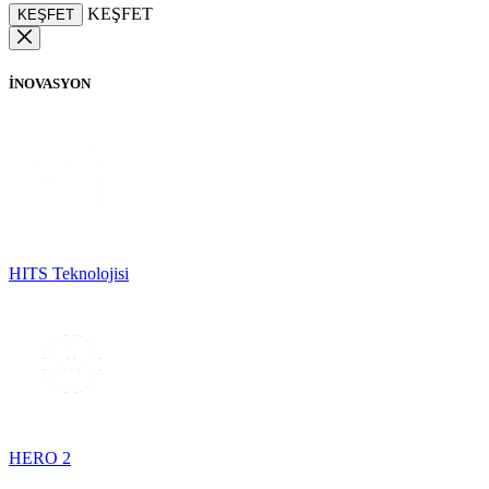
KEŞFET
KEŞFET
İNOVASYON
HITS Teknolojisi
HERO 2