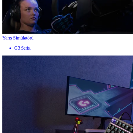
Yarış Simülatörü
G3 Serisi