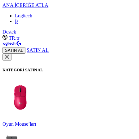
ANA İÇERİĞE ATLA
Logitech
İş
Destek
TR,tr
SATIN AL
SATIN AL
KATEGORİ SATIN AL
Oyun Mouse’ları