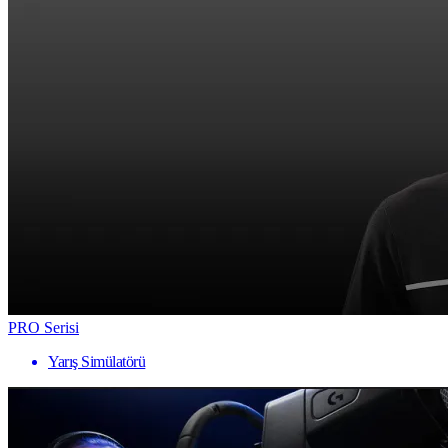
PRO Serisi
Yarış Simülatörü