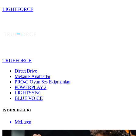
LIGHTFORCE
TRUEFORCE
Direct Drive
Mekanik Anahtarlar
PRO-G Oyun Ses Ekipmanları
POWERPLAY 2
LIGHTSYNC
BLUE VO!CE
İŞ BİRLİKLERİ
McLaren