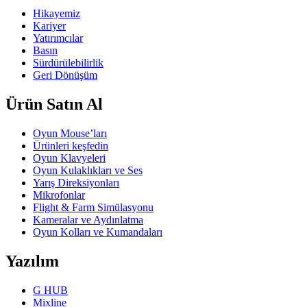
Hikayemiz
Kariyer
Yatırımcılar
Basın
Sürdürülebilirlik
Geri Dönüşüm
Ürün Satın Al
Oyun Mouse’ları
Ürünleri keşfedin
Oyun Klavyeleri
Oyun Kulaklıkları ve Ses
Yarış Direksiyonları
Mikrofonlar
Flight & Farm Simülasyonu
Kameralar ve Aydınlatma
Oyun Kolları ve Kumandaları
Yazılım
G HUB
Mixline