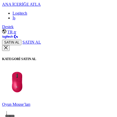
ANA İÇERİĞE ATLA
Logitech
İş
Destek
TR,tr
SATIN AL
SATIN AL
KATEGORİ SATIN AL
Oyun Mouse’ları