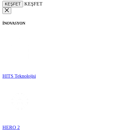
KEŞFET
KEŞFET
İNOVASYON
HITS Teknolojisi
HERO 2