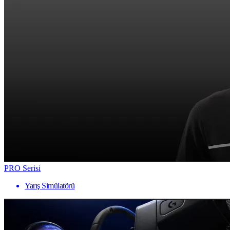
PRO Serisi
Yarış Simülatörü