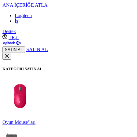
ANA İÇERİĞE ATLA
Logitech
İş
Destek
TR,tr
SATIN AL
SATIN AL
KATEGORİ SATIN AL
Oyun Mouse’ları