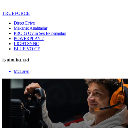
TRUEFORCE
Direct Drive
Mekanik Anahtarlar
PRO-G Oyun Ses Ekipmanları
POWERPLAY 2
LIGHTSYNC
BLUE VO!CE
İŞ BİRLİKLERİ
McLaren