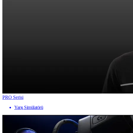
PRO Serisi
Yarış Simülatörü