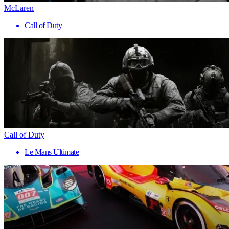
McLaren
Call of Duty
Call of Duty
Le Mans Ultimate